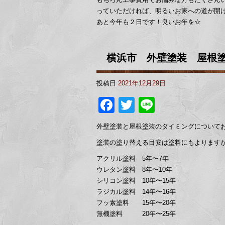
っていただければ、明るいお家への道が開け
あと今年も２日です！良いお年を☆
横浜市 外壁塗装 屋根
投稿日
2021年12月29日
Facebook
Twitter
Line
外壁塗装と屋根塗装のタイミングについて
塗装の塗り替える目安は塗料にもよりますが
アクリル塗料 5年〜7年
ウレタン塗料 8年〜10年
シリコン塗料 10年〜15年
ラジカル塗料 14年〜16年
フッ素塗料 15年〜20年
無機塗料 20年〜25年