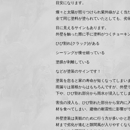
目安になります。
燦々と太陽が照りつけられ紫外線がよく当
全て同じ塗料が塗られていたとしても、劣
目に見えるサインもあります。
外壁を触った際に手に塗料がつくチョーキ
ひび割れ(クラック)がある
シーリングが痩せ細っている
塗膜が剥離している
などが塗装のサインです！
塗装を怠ると家の寿命が短くなってしまい
雨漏りは屋根からはもちろんですが、外壁
下や、ひび割れ部分から雨水が浸入してし
害虫の浸入も、ひび割れた部分から室内に
材を食べてしまい、建物の耐震性に影響が
外壁塗装は美観のために行う方が多いかと
材まで劣化が進むと隙間風が入りやすくな