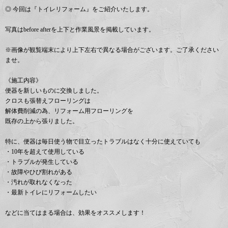
◎ 今回は『トイレリフォーム』をご紹介いたします。
写真はbefore afterを上下と作業風景を掲載しています。
※画像が観覧端末により上下左右で異なる場合がございます。ご了承ください
ませ。
《施工内容》
便器を新しいものに交換しました。
クロスも張替えフローリングは
解体費削減の為、リフォーム用フローリングを
既存の上から張りました。
特に、便器は毎日使う物で目立ったトラブルはなく十分に使えていても
・10年を超えて使用している
・トラブルが発生している
・故障やひび割れがある
・汚れが取れなくなった
・最新トイレにリフォームしたい
などに当てはまる場合は、効果をオススメします！