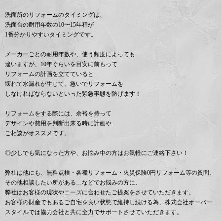
洗面所のリフォームのタイミングは、
洗面台の耐用年数の10〜15年程が
1番分かりやすいタイミングです。
メーカーごとの耐用年数や、使う頻度によっても
違いますが、10年ぐらいを目安に前もって
リフォームの計画を立てていると
壊れて水漏れが生じて、急いでリフォームを
しなければならないといった緊急事態を防げます！
リフォームをする際には、余裕を持って
デザインや費用を判断出来る時に計画や
ご相談がオススメです。
◎少しでも気になった方や、お悩み中の方はお気軽にご連絡下さい！
弊社は他にも、無料点検・各種リフォーム・火災保険0円リフォーム等の質問、
その他相談したい所がある…などでお悩みの方に、
弊社はお客様の現状やニーズに合わせたご提案をさせていただきます。
お客様の財産でもあるご自宅を良い状態で維持し続ける為、株式会社オーバー
スタイルでは協力会社と共に全力でサポートさせていただきます。