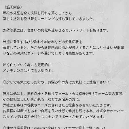
《施工内容》
屋根や外壁を全て洗浄し汚れを落としてから、
新しく塗装を塗り替えコーキングも打ち直していきました。
外壁塗装には、住まいの劣化を遅らせるというメリットもあります。
外壁に発生するひび割れや剥がれなどの劣化症状を
放置していると、そこから建物内部に雨水が侵入することにより住まいが雨漏
りなどの深刻なダメージを受けてしまう可能性があります。
長く住んでいく為にも定期的に
メンテナンスはとても大切です！
◎少しでも気になった方や、お悩み中の方はお気軽にご連絡下さい！
弊社は他にも、無料点検・各種リフォーム・火災保険0円リフォーム等の質問、
その他相談したい所がある…などでお悩みの方に、
弊社はお客様の現状やニーズに合わせたご提案をさせていただきます。
お客様の財産でもあるご自宅を良い状態で維持し続ける為、株式会社オーバー
スタイルでは協力会社と共に全力でサポートさせていただきます。
◎他の作業風景はInstagramに投稿していますので是非ご覧下さい！