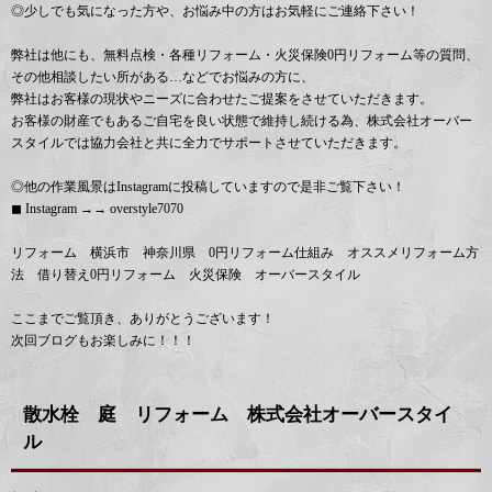
◎少しでも気になった方や、お悩み中の方はお気軽にご連絡下さい！
弊社は他にも、無料点検・各種リフォーム・火災保険0円リフォーム等の質問、
その他相談したい所がある…などでお悩みの方に、
弊社はお客様の現状やニーズに合わせたご提案をさせていただきます。
お客様の財産でもあるご自宅を良い状態で維持し続ける為、株式会社オーバー
スタイルでは協力会社と共に全力でサポートさせていただきます。
◎他の作業風景はInstagramに投稿していますので是非ご覧下さい！
◼︎ Instagram →→ overstyle7070
リフォーム 横浜市 神奈川県 0円リフォーム仕組み オススメリフォーム方
法 借り替え0円リフォーム 火災保険 オーバースタイル
ここまでご覧頂き、ありがとうございます！
次回ブログもお楽しみに！！！
散水栓 庭 リフォーム 株式会社オーバースタイ
ル