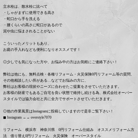
立水栓は、散水栓に比べて
・しゃがまずに使用できる高さ
・蛇口から手を洗える
・腰くらいの高さに蛇口があるので
泥や虫に悩まされることがない
こういったメリットもあり、
お庭の手入れなども便利になりオススメです！
◎少しでも気になった方や、お悩み中の方はお気軽にご連絡下さい！
弊社は他にも、無料点検・各種リフォーム・火災保険0円リフォーム等の質問、
その他相談したい所がある…などでお悩みの方に、
弊社はお客様の現状やニーズに合わせたご提案をさせていただきます。
お客様の財産でもあるご自宅を良い状態で維持し続ける為、株式会社オーバー
スタイルでは協力会社と共に全力でサポートさせていただきます。
◎他の作業風景はInstagramに投稿していますので是非ご覧下さい！
◼︎ Instagram →→ overstyle7070
リフォーム 横浜市 神奈川県 0円リフォーム仕組み オススメリフォーム方
法 借り替え0円リフォーム 火災保険 オーバースタイル