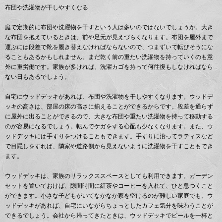
布団や洗濯物が干しやすくなる
庭で定期的に布団や洗濯物を干すという人は多いのではないでしょうか。大き
な布団を抱えているときは、前や足元が見えづらくなります。布団を屋外まで
運ぶには段差で靴を履き替えなければならないので、つまずいて転びそうにな
ることもあるかもしれません。まだ乾く前の重たい洗濯物を持っていくのも意
外に重労働です。家族が多ければ、洗濯カゴを持って何往復もしなければなら
ない日もあるでしょう。
自宅にウッドデッキがあれば、布団や洗濯物を干しやすくなります。ウッドデ
ッキの高さは、部屋の床の高さに揃えることができるからです。段差を通らず
に屋外に出ることができるので、大きな布団や重たい洗濯物を持って移動する
のが容易になるでしょう。転んでケガをする心配も少なくなります。また、ウ
ッドデッキには手すりをつけることもできます。手すりに沿ってラティスなど
で目隠しをすれば、隣家や道路側から見えないように洗濯物を干すこともでき
ます。
ウッドデッキは、家族のリラックススペースとしても利用できます。ガーデン
セットを置いておけば、隙間時間に紅茶やコーヒーを入れて、ひと息つくこと
ができます。小さな子どもがいてなかなか家を空けるのが難しい家庭でも、ウ
ッドデッキがあれば、自宅にいながらちょっとしたカフェ気分を味わうことが
できるでしょう。会社から帰ってきたときは、ウッドデッキでビールを一杯と