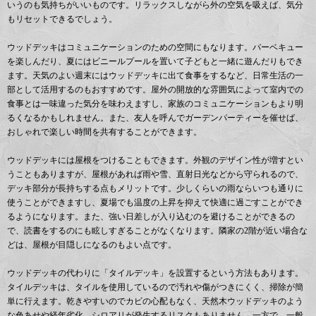
いうのも気持ちがいいものです。リラックスしながら外の空気を吸えば、気分
もリセットできるでしょう。
ウッドデッキはコミュニケーションのための空間にもなります。バーベキュー
を楽しんだり、夏にはビニールプールを置いて子どもと一緒に遊んだりもでき
ます。天気のよい週末にはウッドデッキに出て食事をするなど、日常生活の一
部として活用するのもおすすめです。屋外の開放的な雰囲気によって室内での
食事とは一味違った気分を味わえますし、家族のコミュニケーションもより明
るくなるかもしれません。また、友人を呼んでガーデンパーティーを催せば、
おしゃれで楽しい時間を共有することができます。
ウッドデッキには屋根をつけることもできます。外観のデザイン性が増すとい
うこともありますが、屋根があれば雨や雪、直射日光などから守られるので、
デッキ部分が長持ちする点もメリットです。少しくらいの雨ならいつも通りに
使うことができますし、夏場でも温度の上昇を抑えて快適に過ごすことができ
るようになります。また、強い日差しが入り込むのを避けることができるの
で、読書をするのにも眩しすぎることがなくなります。隣家の2階が近い場合な
どは、屋根が目隠しになるのもよい点です。
ウッドデッキの代わりに「タイルデッキ」を設置するという方法もあります。
タイルデッキは、タイルを使用しているので汚れや傷がつきにくく、掃除が簡
単に行えます。乾きやすいのでカビの心配もなく、天然木ウッドデッキのよう
な色あせや経年劣化、シロアリが発生するリスクもありません。一方で、一般