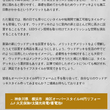
的に濡れると滑りやすく、基礎を固めてから作るためウッドデッキよりも施工
日数がかかるというデメリットもあります。
ただ最近では、雨の日でも滑りにくいタイルや短期間で施工可能なタイルデッ
キも登場しています。ウッドデッキのように室内の床とほとんど同じ高さに設
置することもでき、LEDライン照明を取り付けてスタイリッシュな空間を演出
することもできます。
新築の家にウッドデッキを設置するなら、メリットとデメリットをよく理解し
たうえで設置する商品を選ぶようにしましょう。ウッドデッキを生活の中でど
のように活用したいのかをイメージし、必要性を十分検討することも大切で
す。ウッドデッキはメンテナンスなどが大変そうだと感じた場合には、タイル
デッキという選択肢もあります。記事で紹介したポイントについても検討すれ
ば、満足できるライフスタイルが実現できるでしょう。
皆様もオーバースタイル0円リフォームと手を取り合って、自分なりのウッドデ
ッキスタイル作ってみませんか？ご連絡お待ちしております☆
←
神奈川県 横浜市 南区オーバースタイル#0円リフォー
ム# 火災保険#太陽光発電#蓄電池#