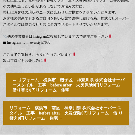
弊社は他にも、無料点検・各種リフォーム・火災保険0円リフォーム等の質問、
その他相談したい所がある…などでお悩みの方に、
弊社はお客様の現状やニーズに合わせたご提案をさせていただきます。
お客様の財産でもあるご自宅を良い状態で維持し続ける為、株式会社オーバー
スタイルでは協力会社と共に全力でサポートさせていただきます。
他の作業風景はInstagramに投稿していますので是非ご覧下さい
◼︎ Instagram →→ overstyle7070
ここまでご覧頂き、ありがとうございます
次回ブログもお楽しみに
←
リフォーム 横浜市 磯子区 神奈川県 株式会社オーバ
ースタイル 工事 before after 火災保険0円リフォーム
借り替え0円リフォーム 住宅
リフォーム 横浜市 南区 神奈川県 株式会社オーバー ス
タイル 工事 before after 火災保険0円リフォーム 借 り
替え0円リフォーム 住宅
→