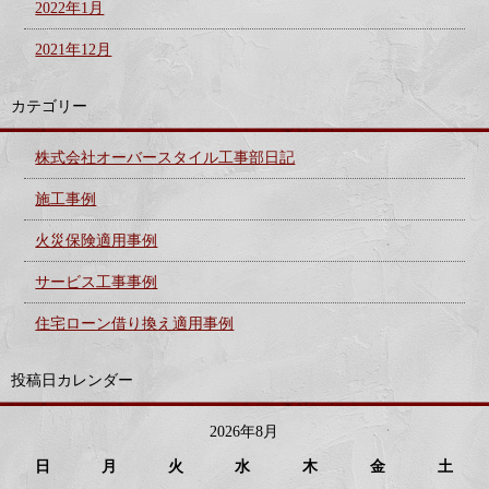
2022年1月
2021年12月
カテゴリー
株式会社オーバースタイル工事部日記
施工事例
火災保険適用事例
サービス工事事例
住宅ローン借り換え適用事例
投稿日カレンダー
2026年8月
日
月
火
水
木
金
土