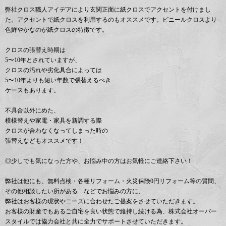
弊社クロス職人アイデアにより玄関正面に紙クロスでアクセントを付けまし
た。アクセントで紙クロスを利用するのもオススメです。ビニールクロスより
色鮮やかなのが紙クロスの特徴です。
クロスの張替え時期は
5〜10年とされていますが、
クロスの汚れや劣化具合によっては
5〜10年よりも短い年数で張替えるべき
ケースもあります。
不具合以外にめた、
模様替えや家電・家具を新調する際
クロスが合わなくなってしまった時の
張替えなどもオススメです！
◎少しでも気になった方や、お悩み中の方はお気軽にご連絡下さい！
弊社は他にも、無料点検・各種リフォーム・火災保険0円リフォーム等の質問、
その他相談したい所がある…などでお悩みの方に、
弊社はお客様の現状やニーズに合わせたご提案をさせていただきます。
お客様の財産でもあるご自宅を良い状態で維持し続ける為、株式会社オーバー
スタイルでは協力会社と共に全力でサポートさせていただきます。