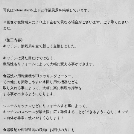
写真はbefore afterを上下と作業風景を掲載しています。
※画像が観覧端末により上下左右で異なる場合がございます。ご了承ください
ませ。
《施工内容》
キッチン、換気扇を全て新しく交換しました。
キッチンは見た目だけではなく、
機能性もリフォームによって大幅に変える事ができます。
食器洗い用乾燥機やIHクッキングヒーター、
その他にも掃除しやすい水回り用の機器などを
取り入れる事によって、大幅に楽に料理や掃除を
する事が出来るようになります。
システムキッチンなどにリフォームする事によって、
キッチンのスペースが最大限に広く確保することができるようになり、キッチ
ン自体が非常に使いやすくなります！
食器収納や料理道具の収納にお困りの方にも