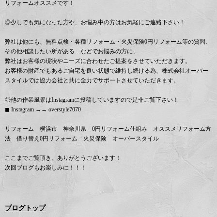
リフォームオススメです！
◎少しでも気になった方や、お悩み中の方はお気軽にご連絡下さい！
弊社は他にも、無料点検・各種リフォーム・火災保険0円リフォーム等の質問、
その他相談したい所がある…などでお悩みの方に、
弊社はお客様の現状やニーズに合わせたご提案をさせていただきます。
お客様の財産でもあるご自宅を良い状態で維持し続ける為、株式会社オーバー
スタイルでは協力会社と共に全力でサポートさせていただきます。
◎他の作業風景はInstagramに投稿していますので是非ご覧下さい！
◼︎ Instagram →→ overstyle7070
リフォーム 横浜市 神奈川県 0円リフォーム仕組み オススメリフォーム方
法 借り替え0円リフォーム 火災保険 オーバースタイル
ここまでご覧頂き、ありがとうございます！
次回ブログもお楽しみに！！！
ブログトップ