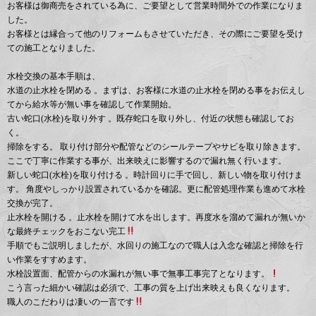
お客様は御商売をされている為に、ご要望として営業時間外での作業になりま
した。
お客様とは縁合って他のリフォームもさせていただき、その際にご要望を受け
ての施工となりました。
水栓交換の基本手順は、
水道の止水栓を閉める 。まずは、お客様に水道の止水栓を閉める事をお伝えし
てから給水等が無い事を確認して作業開始。
古い蛇口(水栓)を取り外す 。既存蛇口を取り外し、付近の状態も確認してお
く。
掃除をする。 取り付け部分や配管などのシールテープやサビを取り除きます。
ここで丁寧に作業する事が、出来映えに影響するので漏れ無く行います。
新しい蛇口(水栓)を取り付ける 。時計回りに手で回し、新しい物を取り付けま
す。 角度やしっかり設置されているかを確認。更に配管処理作業も進めて水栓
交換が完了。
止水栓を開ける 。止水栓を開けて水を出します。再度水を溜めて漏れが無いか
な最終チェックをおこない完工
手順でもご説明しましたが、水回りの施工なので職人は入念な確認と掃除を行
い作業をすすめます。
水栓設置面、配管からの水漏れが無い事で無事工事完了となります。
こう言った細かい確認は必須で、工事の質を上げ出来映えも良くなります。
職人のこだわりは凄いの一言です