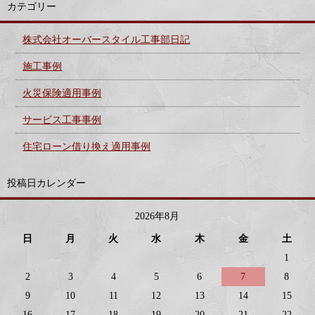
カテゴリー
株式会社オーバースタイル工事部日記
施工事例
火災保険適用事例
サービス工事事例
住宅ローン借り換え適用事例
投稿日カレンダー
2026年8月
日
月
火
水
木
金
土
1
2
3
4
5
6
7
8
9
10
11
12
13
14
15
16
17
18
19
20
21
22