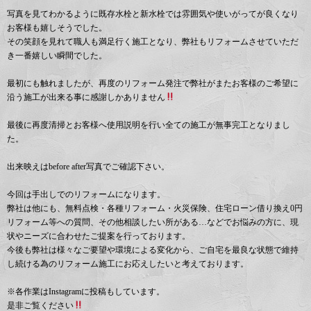
写真を見てわかるように既存水栓と新水栓では雰囲気や使いがってが良くなり
お客様も嬉しそうでした。
その笑顔を見れて職人も満足行く施工となり、弊社もリフォームさせていただ
き一番嬉しい瞬間でした。
最初にも触れましたが、再度のリフォーム発注で弊社がまたお客様のご希望に
沿う施工が出来る事に感謝しかありません
最後に再度清掃とお客様へ使用説明を行い全ての施工が無事完工となりまし
た。
出来映えはbefore after写真でご確認下さい。
今回は手出しでのリフォームになります。
弊社は他にも、無料点検・各種リフォーム・火災保険、住宅ローン借り換え0円
リフォーム等への質問、その他相談したい所がある…などでお悩みの方に、現
状やニーズに合わせたご提案を行っております。
今後も弊社は様々なご要望や環境による変化から、ご自宅を最良な状態で維持
し続ける為のリフォーム施工にお応えしたいと考えております。
※各作業はInstagramに投稿もしています。
是非ご覧ください